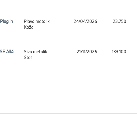
Plug in
Plava metalik
24/04/2026
23.750
Koža
SE All4
Siva metalik
21/11/2026
133.100
Štof