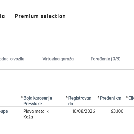
la
Premium selection
odaci o vozilu
Virtuelna garaža
Poređenje (0/3)
Boja karoserije
Registrovan
Pređeni km
Ci
Presvlake
do
oupe
Plava metalik
10/08/2026
63.100
Koža