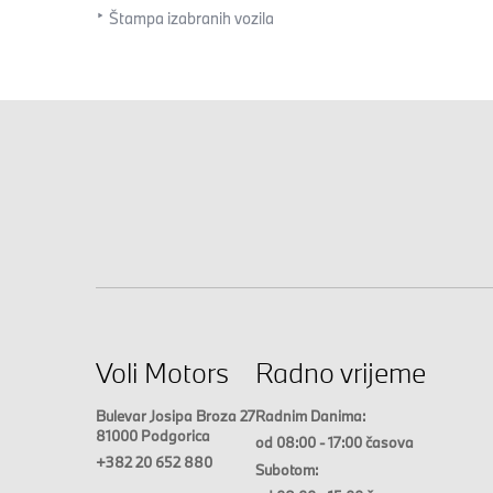
Štampa izabranih vozila
Voli Motors
Radno vrijeme
Bulevar Josipa Broza 27
Radnim Danima:
81000 Podgorica
od 08:00 - 17:00 časova
+382 20 652 880
Subotom: