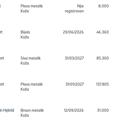
t
Plava metalik
Nije
8.000
Koža
registrovan
rt
Bijela
29/06/2026
46.360
Koža
ort
Siva metalik
31/03/2027
85.300
Koža
ort
Plava metalik
31/01/2027
137.805
Koža
n Hybrid
Braon metalik
12/09/2026
31.000
Koža