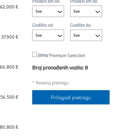
Pređeni km od
Pređeni km do
62.000 €
Sve
Sve
Godište od
Godište do
Sve
Sve
37.900 €
BMW Premium Selection
66.800 €
Broj pronađenih vozila: 8
Resetuj pretragu
56.500 €
Prilagodi pretragu
80.800 €